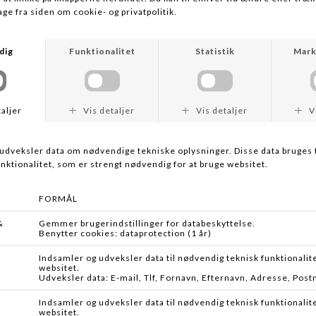
ROTTWEIL
KENT
ROTTWEIL STEEL GAME HV
FASTEEL MAGNUM KAL 20/76
DKK 105,00
Fra DKK 79,95
DKK 229,95
KENT
KENT
FASTEEL MAGNUM 12/76 28G
KENT HYPER STEEL CAL. 20