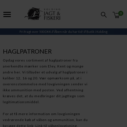
0
Fri fragt over 500 DKK
//
Åben når du har tid!
//
Butik i Kolding
HAGLPATRONER
Opdag vores sortiment af haglpatroner fra
anerkendte mærker som Eley, Kent og mange
andre her. Vi tilbyder et udvalg af haglpatroner i
kaliber 12, 16 og 20. Vær opmærksom på, at i
overensstemmelse med lovgivningen sender vi
ikke ammunition med posten. Ved afhentning
kræves det, at du medbringer dit jagttegn som
legitimationsmiddel.
For at få mere information om lovgivningen
vedrørende køb af våben og ammunition, kan du
besøge dette link:
Link til våbenlovgivning
.