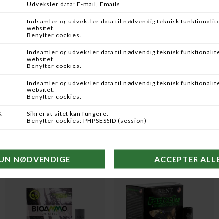
DKK 199,95
DKK 179,95
KENT
GUNTEX
FASTEEL CAL. 16/67 26G
LUFTBØLLER
DKK 179,95
DKK 399,00