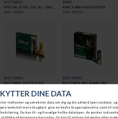
ROTWEILL
RWS
SPECIAL STEEL CAL.16 - 250STK
RWS 9 MM HAGLPATRON
DKK 749,95
DKK 399,00
ROTTWEIL
ROTTWEIL
ROTTWEIL 20/70 STEEL
ROTTWEIL BIO GAME 28G
DKK 109,95
DKK 199,00
-24%