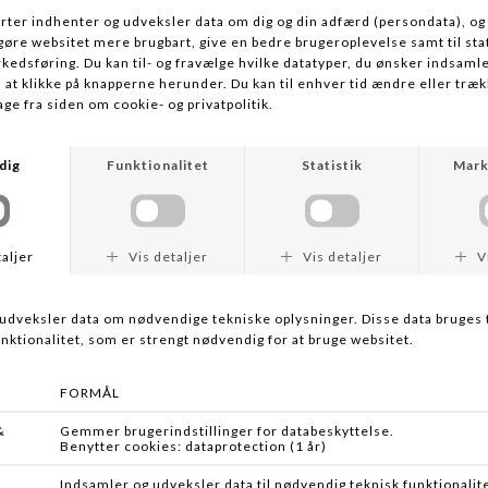
Flere farver
HAVEN/ISOTUNES
BERETTA
ISOTUNES CALIBER
ELEKTRONISK HØREVÆRN
DKK 1.499,00
DKK 899,95
PELTOR
MSA SAFETY
PELTOR SPORTTAC
SORDIN SUPREME PRO