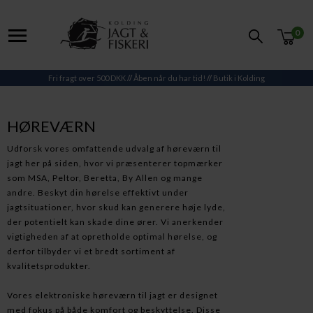
0
Fri fragt over 500 DKK
//
Åben når du har tid!
//
Butik i Kolding
HØREVÆRN
Udforsk vores omfattende udvalg af høreværn til
jagt her på siden, hvor vi præsenterer topmærker
som MSA, Peltor, Beretta, By Allen og mange
andre. Beskyt din hørelse effektivt under
jagtsituationer, hvor skud kan generere høje lyde,
der potentielt kan skade dine ører. Vi anerkender
vigtigheden af at opretholde optimal hørelse, og
derfor tilbyder vi et bredt sortiment af
kvalitetsprodukter.
Vores elektroniske høreværn til jagt er designet
med fokus på både komfort og beskyttelse. Disse