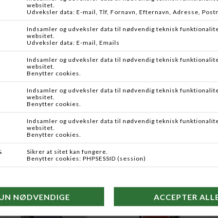
DKK 1.299,00
DKK 1.699,95
Flere farver
ICOM
BERETTA
PROEQUIP ADAPTER, 2PIN/AUX
BERETTA HØREVÆRN
DKK 120,00
DKK 299,95