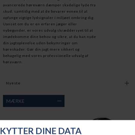
avancerede høreværn dæmper skadelige lyde fra
skud, samtidig med at de bevarer evnen til at
opfange vigtige lydsignaler i miljøet omkring dig.
Uanset om du er en erfaren jæger eller
nybegynder, er vores udvalg skræddersyet til at
imødekomme dine behov og sikre, at du kan nyde
din jagtoplevelse uden bekymringer om
høreskader. Gør din jagt mere sikkert og
behagelig med vores professionelle udvalg af
høreværn.
MÆRKE