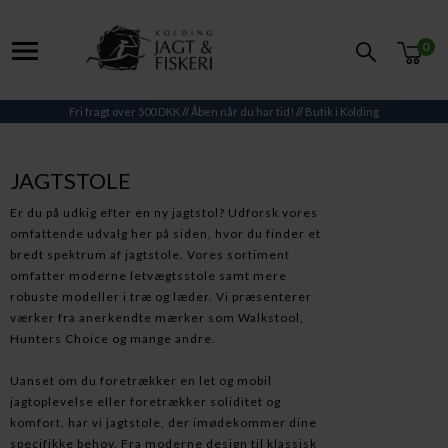
0
Fri fragt over 500 DKK
//
Åben når du har tid!
//
Butik i Kolding
JAGTSTOLE
Er du på udkig efter en ny jagtstol? Udforsk vores
omfattende udvalg her på siden, hvor du finder et
bredt spektrum af jagtstole. Vores sortiment
omfatter moderne letvægtsstole samt mere
robuste modeller i træ og læder. Vi præsenterer
værker fra anerkendte mærker som Walkstool,
Hunters Choice og mange andre.
Uanset om du foretrækker en let og mobil
jagtoplevelse eller foretrækker soliditet og
komfort, har vi jagtstole, der imødekommer dine
specifikke behov. Fra moderne design til klassisk