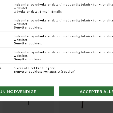
GUNTEX
WALKSTOOL
JAGTSTOL 1-BEN ALU
COMFORT 65CM
DKK 349,95
DKK 899,95