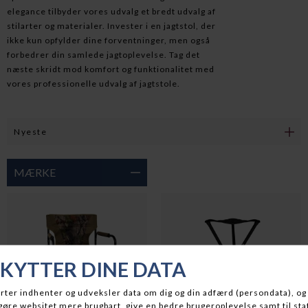
elegance tilbyder vores udvalg et bredt udvalg af
stilarter og materialer. Invester i en jagtstol, der
ikke kun opfylder dine forventninger, men også
forbedrer din samlede jagtoplevelse. Tag det
næste skridt mod komfort og funktionalitet med
vores professionelle udvalg af jagtstole.
MÆRKE