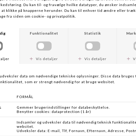
EUROCATCH
WALKSTOOL
DIREKTØR STOL
COMFORT 75 CM
DKK 399,00
DKK 1.099,95
WALKSTOOL
WALKSTOOL
BASIC 50CM
COMFORT 55CM
DKK 499,95
DKK 899,95