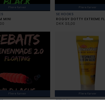
Flere farver
Flere farver
KS
SE HOOKS
 MINI
ROGGY DOTTY EXTREME F
,00
DKK 55,00
Flere farver
Flere farver
KS
BERKLEY