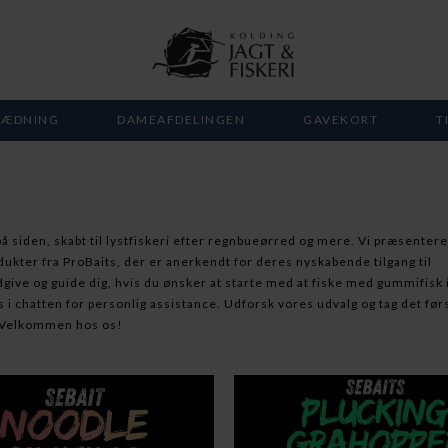
LÆDNING
DAMEAFDELINGEN
GAVEKORT
T
å siden, skabt til lystfiskeri efter regnbueørred og mere. Vi præsentere
ukter fra ProBaits, der er anerkendt for deres nyskabende tilgang til
dgive og guide dig, hvis du ønsker at starte med at fiske med gummifisk 
os i chatten for personlig assistance. Udforsk vores udvalg og tag det før
. Velkommen hos os!