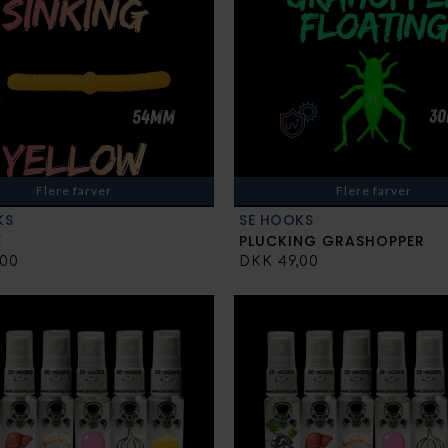
Flere farver
Flere farver
KS
SE HOOKS
E
PLUCKING GRASHOPPER
,00
DKK 49,00