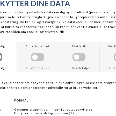
GGY FLOATING
POWERBAIT GEL 80ML
,00
DKK 99,00
Flere farver
Flere farver
BERKLEY
AIT MAYFLY
POWERBAIT SWORDTAIL
,00
DKK 59,00