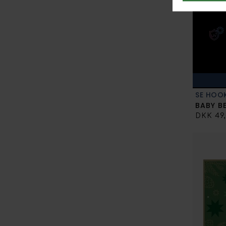
SE HOO
BABY B
DKK 49