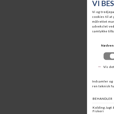
MG MA
DKK 49
BERKLEY
POWERB
DKK 59