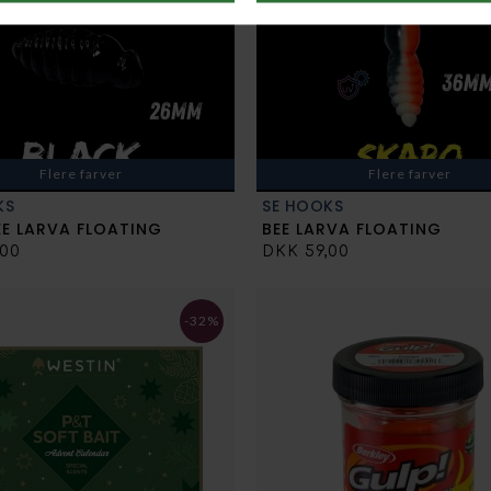
Flere farver
Flere farver
KS
SE HOOKS
EE LARVA FLOATING
BEE LARVA FLOATING
,00
DKK 59,00
-32%