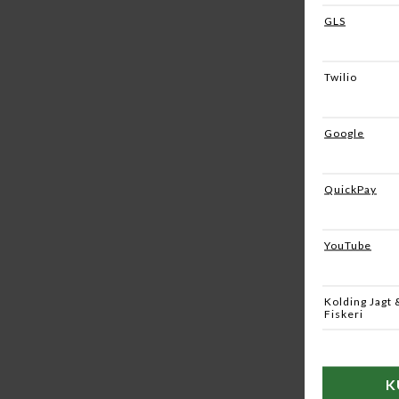
BERKLEY
POWERB
DKK 59