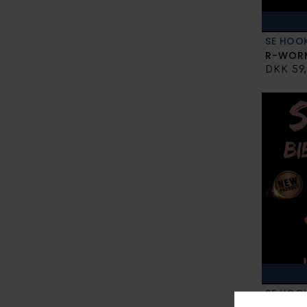
SE HOO
R-WORM
DKK 59
SE HOO