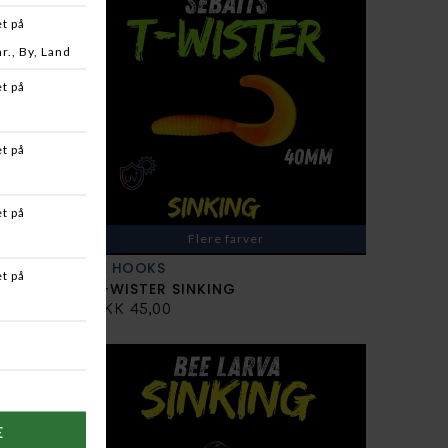
Flere farver
SE HOOKS
T-WISTER SINKING
DKK 45,00