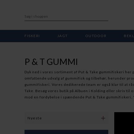
FISKERI
JAGT
OUTDOOR
BEK
P & T GUMMI
Dyk ned i vores sortiment af Put & Take gummifiskeri her p
omfattende udvalg af gummifisk og tilbehør, herunder prod
gummifiskeri. Vores dedikerede team er også klar til at rå
Take. Besøg vores butik på Albuen i Kolding eller skriv til 
mod en fordybelse i spændende Put & Take gummifiskeri