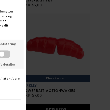
POWERBAIT FRY
DKK 59,00
Flere farver
BERKLEY
POWERBAIT ACTIONWAXIES
DKK 59,00