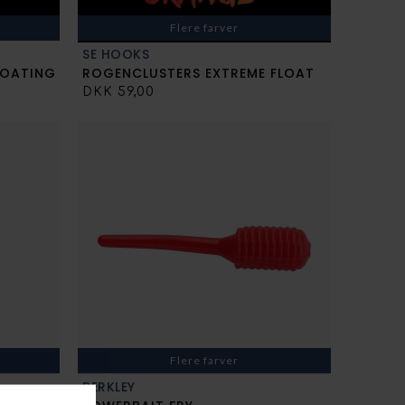
Flere farver
SE HOOKS
LOATING
ROGENCLUSTERS EXTREME FLOAT
DKK 59,00
Flere farver
BERKLEY