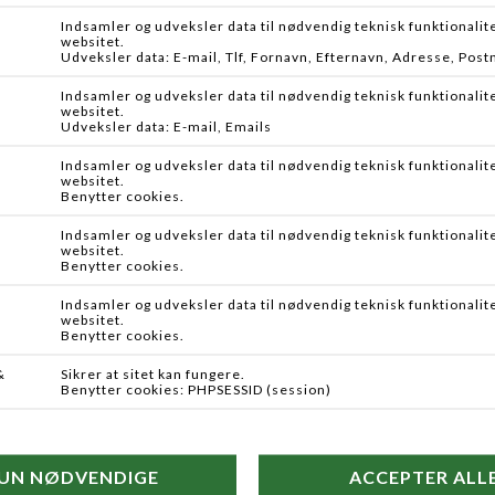
Flere farver
Flere farver
SE HOOKS
AIT SNAKE-TONGUE
T-WISTER FLOATING
,00
DKK 45,00