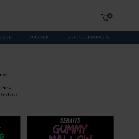
0
ILBUD
MÆRKER
LYSTFISKERPARADISET
r et
i Put &
ste skridt