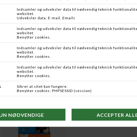
HIKMICRO
DANGATE
M15 SOLPANEL
VINKEL MONTAGE
DKK 695,00
DKK 49,95