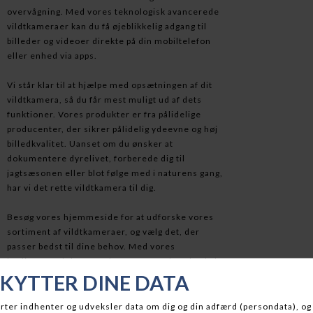
overvågning. Med vores teknologisk avancerede
vildtkameraer kan du få øjeblikkelig adgang til
billeder og videoer direkte på din mobiltelefon
eller enhed via apps.
Vi står klar til at hjælpe med opsætningen af dit
vildtkamera, så du får mest muligt ud af dets
funktioner. Vores produkter er fra pålidelige
producenter, der sikrer pålidelig ydeevne og høj
billedkvalitet. Uanset om du ønsker at
dokumentere dyrelivet, forberede dig til
jagtsæsonen eller blot følge med i naturens gang,
har vi det rette vildtkamera til dig.
Besøg vores hjemmeside for at udforske vores
sortiment af vildtkameraer, og vælg det, der
passer bedst til dine behov. Med vores
kvalitetsprodukter og ekstra support kan du skabe
en tættere forbindelse til naturen og fange de
mest mindeværdige øjeblikke med lethed.