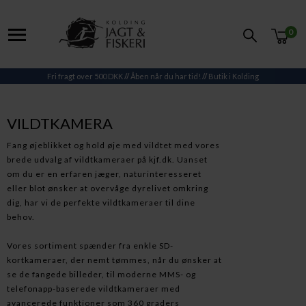
0
Fri fragt over 500 DKK
//
Åben når du har tid!
//
Butik i Kolding
VILDTKAMERA
Fang øjeblikket og hold øje med vildtet med vores
brede udvalg af vildtkameraer på kjf.dk. Uanset
om du er en erfaren jæger, naturinteresseret
eller blot ønsker at overvåge dyrelivet omkring
dig, har vi de perfekte vildtkameraer til dine
behov.
Vores sortiment spænder fra enkle SD-
kortkameraer, der nemt tømmes, når du ønsker at
se de fangede billeder, til moderne MMS- og
telefonapp-baserede vildtkameraer med
avancerede funktioner som 360 graders