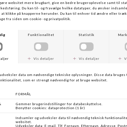
MÆRKE
HIKMICRO
HUNTERS CHOICE
VILDTKAMERA T16 2PACK
HUNTERS CHOICE BASIC TRAILCAM
DKK 2.699,00
DKK 499,00