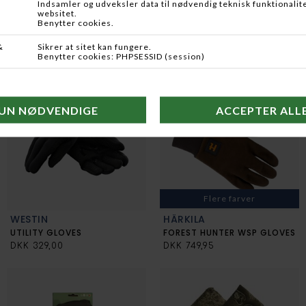
THERMOPAD
THERMOPAD
THERMOPAD HÅNDVARMER
THERMOPAD TÅVARMER
DKK 19,95
DKK 19,95
Flere farver
WESTIN
HÄRKILA
UTILITY GLOVES
FOREST HUNTER WSP GLOVES
DKK 329,00
DKK 749,95