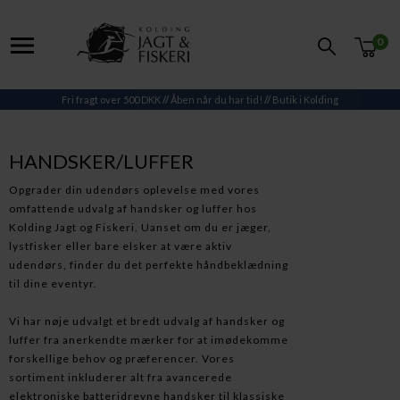
0
Fri fragt over 500 DKK
//
Åben når du har tid!
//
Butik i Kolding
HANDSKER/LUFFER
Opgrader din udendørs oplevelse med vores
omfattende udvalg af handsker og luffer hos
Kolding Jagt og Fiskeri. Uanset om du er jæger,
lystfisker eller bare elsker at være aktiv
udendørs, finder du det perfekte håndbeklædning
til dine eventyr.
Vi har nøje udvalgt et bredt udvalg af handsker og
luffer fra anerkendte mærker for at imødekomme
forskellige behov og præferencer. Vores
sortiment inkluderer alt fra avancerede
elektroniske batteridrevne handsker til klassiske