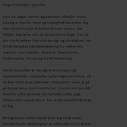
fingerhandsker og luffer.
Hvis du søger varme og komfort, tilbyder vores
udvalg af Nordic Heat og HappyHot handsker dig
den ekstra fordel af batteridrevet varme, der
holder dig varm selv på de koldeste dage. For de,
der foretrækker klassisk design og alsidighed, har
vi håndplukket håndbeklædning fra velkendte
mærker som Härkila, Seeland, Deerhunter,
Fishmonkey, Vision og Geoff Anderson.
Vores handsker er designet med fokus på
funktionalitet, slidstyrke og bevægelsesfrihed, så
du kan nyde dine udendørs aktiviteter uden at gå
på kompromis med komforten. Uanset om du står
overfor udfordrende vejrforhold under jagt,
fiskeri eller vandreture, har vi det ideelle håndtøj
til dig.
Besøg vores online butik eller kig forbi vores
fysiske butik i Kolding for at udforske vores brede