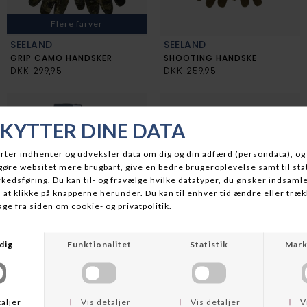
Flere farver
SEELAND
SEELAND
GRIP CAMO HANDSKER
SHOOTING HANDSKE
DKK 299,95
DKK 259,95
DAIWA
HAPPYHOT
DAIWA GTX GLOVES
HEATED GLOVE HEMSEDAL
DKK 749,00
DKK 1.595,00