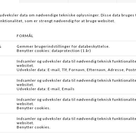
-10%
HAPPYHOT
FISH MONKEY
HEATED GLOVE HAFJELL
WOOLY OLIVE
DKK 1.595,00
DKK 299,00
DKK 269,00