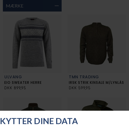
MÆRKE
ULVANG
TMN TRADING
EIO SWEATER HERRE
IRSK STRIK KINSALE M/LYNLÅS
DKK 899,95
DKK 599,95