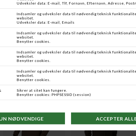
-26%
Flere farver
HÄRKILA
DEERHUNTER
ANNABODA 2.0 HSP KNIT PULLOVER
CARLISLE STRIK STORMLINER
DKK 2.699,95
DKK 1.999,95
DKK 999,95
-27%
-25%