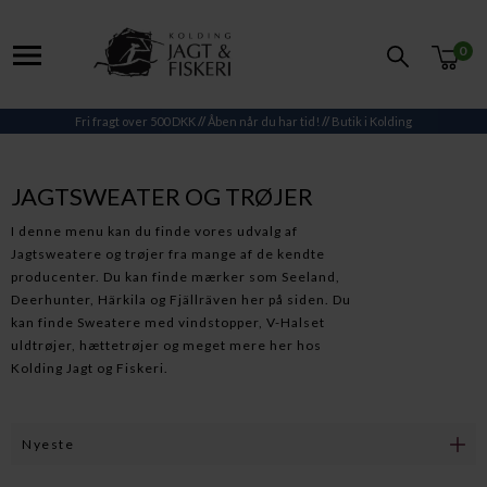
0
Fri fragt over 500 DKK
//
Åben når du har tid!
//
Butik i Kolding
JAGTSWEATER OG TRØJER
I denne menu kan du finde vores udvalg af
Jagtsweatere og trøjer fra mange af de kendte
producenter. Du kan finde mærker som Seeland,
Deerhunter, Härkila og Fjällräven her på siden. Du
kan finde Sweatere med vindstopper, V-Halset
uldtrøjer, hættetrøjer og meget mere her hos
Kolding Jagt og Fiskeri.