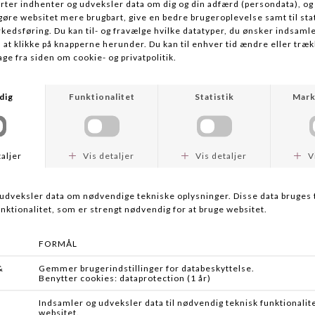
HÄRKILA
DEERHUNTER
SANDHEM PRO HSP PULLOVER
SAREK STRIKJAKKE
DKK 1.899,95
DKK 699,95
-22%
-20%
Flere farver
Flere farver
HÄRKILA
HÄRKILA
METSO HALF ZIP
METSO FULL ZIP
DKK 1.799,95
DKK 1.399,00
DKK 1.999,95
DKK 1.599,00