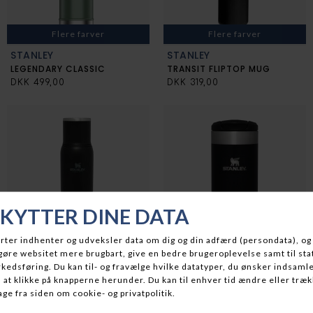
Flere farver
Flere farver
STANLEY
STANLEY
LEGENDARY CLASSIC
TRANSIT FLIPTOP MUG
DKK 499,00
DKK 319,00
Flere farver
STANLEY
STANLEY
ADVENTURE TO GO BOTTLE
AEROLIGHT TRANSIT MUG .35L
DKK 399,00
DKK 299,00