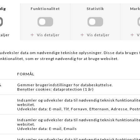
PLANO
STANLEY
PLANO FROST COOLER 13L
MILESTONE THERMAL BOTTLE
DKK 999,00
DKK 699,95