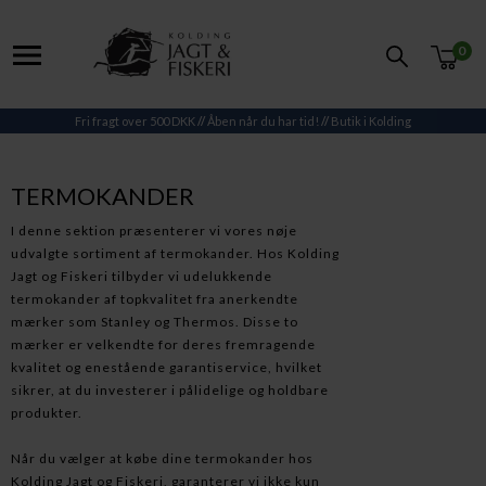
0
Fri fragt over 500 DKK
//
Åben når du har tid!
//
Butik i Kolding
TERMOKANDER
I denne sektion præsenterer vi vores nøje
udvalgte sortiment af termokander. Hos Kolding
Jagt og Fiskeri tilbyder vi udelukkende
termokander af topkvalitet fra anerkendte
mærker som Stanley og Thermos. Disse to
mærker er velkendte for deres fremragende
kvalitet og enestående garantiservice, hvilket
sikrer, at du investerer i pålidelige og holdbare
produkter.
Når du vælger at købe dine termokander hos
Kolding Jagt og Fiskeri, garanterer vi ikke kun