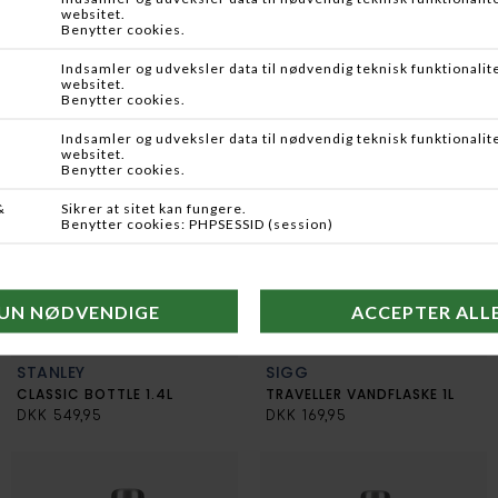
STABILO THERM
AB CAMPING
OUTDOOR SNAPSE TRÆKOP 2CL
CLASSIC FOOD JAR
DKK 79,95
DKK 399,95
STANLEY
SIGG
CLASSIC BOTTLE 1.4L
TRAVELLER VANDFLASKE 1L
DKK 549,95
DKK 169,95