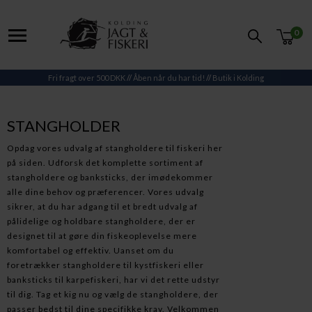
0
Fri fragt over 500 DKK
//
Åben når du har tid!
//
Butik i Kolding
STANGHOLDER
Opdag vores udvalg af stangholdere til fiskeri her
på siden. Udforsk det komplette sortiment af
stangholdere og banksticks, der imødekommer
alle dine behov og præferencer. Vores udvalg
sikrer, at du har adgang til et bredt udvalg af
pålidelige og holdbare stangholdere, der er
designet til at gøre din fiskeoplevelse mere
komfortabel og effektiv. Uanset om du
foretrækker stangholdere til kystfiskeri eller
banksticks til karpefiskeri, har vi det rette udstyr
til dig. Tag et kig nu og vælg de stangholdere, der
passer bedst til dine specifikke krav. Velkommen