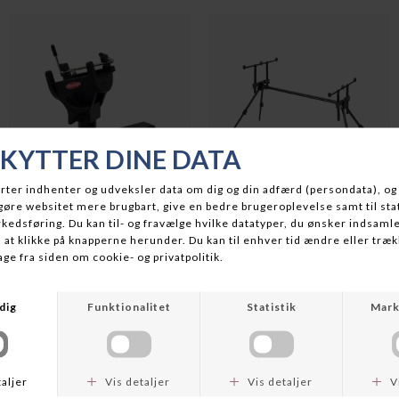
BERKLEY
K-KARP
QUICK SET ROD HOLDER
K-KARP DRAKE TX ROD
DKK 149,00
DKK 699,95