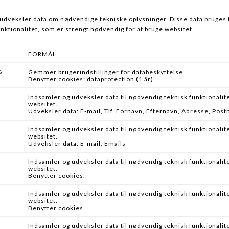
VACRAC
FAITH CARP PRODUCTS
VAC-RAC VACUM STANGHOLDER
TELE BANKSTICK POWERDRILL
DKK 799,95
Fra DKK 69,00
DINSMORES FISHING
BERKLEY
BANKSTIKS ALU
BOAT ROD HOLDER
DKK 39,95
DKK 129,95