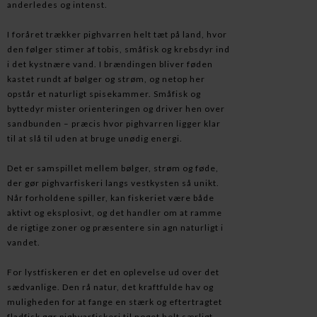
anderledes og intenst.
I foråret trækker pighvarren helt tæt på land, hvor
den følger stimer af tobis, småfisk og krebsdyr ind
i det kystnære vand. I brændingen bliver føden
kastet rundt af bølger og strøm, og netop her
opstår et naturligt spisekammer. Småfisk og
byttedyr mister orienteringen og driver hen over
sandbunden – præcis hvor pighvarren ligger klar
til at slå til uden at bruge unødig energi.
Det er samspillet mellem bølger, strøm og føde,
der gør pighvarfiskeri langs vestkysten så unikt.
Når forholdene spiller, kan fiskeriet være både
aktivt og eksplosivt, og det handler om at ramme
de rigtige zoner og præsentere sin agn naturligt i
vandet.
For lystfiskeren er det en oplevelse ud over det
sædvanlige. Den rå natur, det kraftfulde hav og
muligheden for at fange en stærk og eftertragtet
fladfisk gør pighvarfiskeri til noget helt særligt.