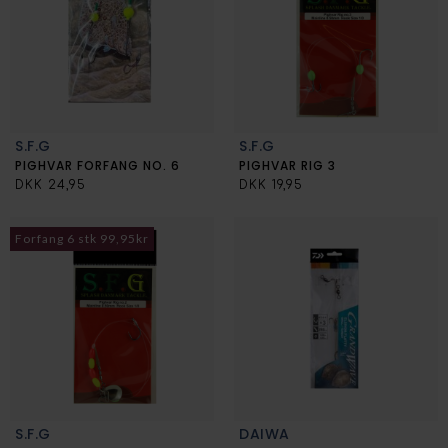
S.F.G
S.F.G
PIGHVAR FORFANG NO. 6
PIGHVAR RIG 3
DKK 24,95
DKK 19,95
Forfang 6 stk 99,95kr
S.F.G
DAIWA