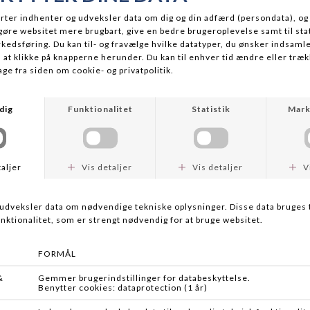
WESTIN
TRABUCCO
W2 SPIN 2SEC
XPS ULTRA FLUOROCARBON 50M
Fra DKK 649,00
Fra DKK 99,95