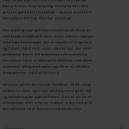
Det er fiskeri, hvor erfaring, timing og det rette
grej kan gøre hele forskellen – og hvor hvert kast
kan udløse det hug, man har ventet på.
Hos Kolding Jagt og Fiskeri finder du alt, hvad du
skal bruge til pighvarfiskeri. Vi har stærke stænger
med høje kastevægte, der er ideelle til lange kast
og fiskeri i hård vind, samt robuste hjul, der uden
problemer klarer det krævende saltvandsmiljø.
Derudover fører vi slidstærke fletliner, som giver
maksimal føling med agnen og sikrer en effektiv
krogsætning – også på distance.
Vi spoler gerne din line på i butikken, så dit setup
er klar fra start, og vi står altid klar med gode råd
og vejledning om pighvarfiskeri. Uanset om du er
nybegynder eller erfaren, hjælper vi dig med at få
det optimale ud af dine ture ved vestkysten.