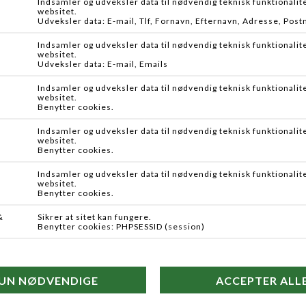
VISION
S.F.G
VISION PRISMA FLUOROCARBON
FLAT PEAR MED SWIVEL
DKK 109,00
Fra DKK 19,95
-40%
Flere farver
KOTT
BERKLEY
FRYSETØRRET BØRSTEORM
GULP ALIVE TOBIS
DKK 54,95
DKK 199,95
DKK 119,95