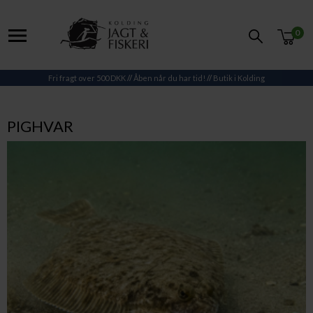
0
Fri fragt over 500 DKK
//
Åben når du har tid!
//
Butik i Kolding
PIGHVAR