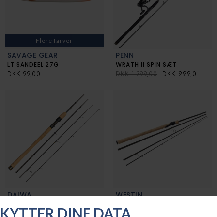
Flere farver
SAVAGE GEAR
PENN
LT SANDEEL 27G
WRATH II SPIN SÆT
DKK 99,00
DKK 1.399,00
DKK 999,00
DAIWA
WESTIN
LEGALIS SPIN
W2 SPIN 4SEC
Fra DKK 529,95
Fra DKK 699,00