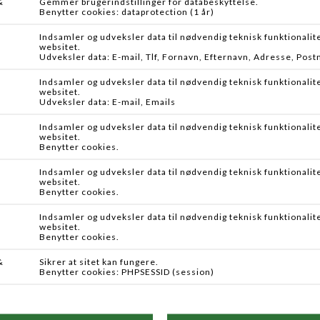
-33%
VISION
VISION
HERO DH OUTFIT
CUSTOM DH
Fra DKK 4.949,95
DKK 4.349,95
Fra DKK 2.899,95
FRI FRAGT VED KØB OVER 500 DKK
ÅBEN NÅR DU HAR TID!
FYSISK BUTIK I KOLDING
INFORMATION