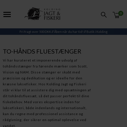
0
Fri fragt over 500 DKK
//
Åben når du har tid!
//
Butik i Kolding
TO-HÅNDS FLUESTÆNGER
Vi har kurateret et imponerende udvalg af
tohåndsstænger fra førende mærker som Scott,
Vision og NAM. Disse stænger er skabt med
præcision og dedikation og er ideelle for den
kræsne laksefisker. Hos Kolding Jagt og Fiskeri
står vi klar til at assistere dig med opsætningen af
dit tohåndsfluesæt, så det passer perfekt til dine
fiskebehov. Med vores ekspertise inden for
laksefiskeri, både indenlands og internationalt,
kan du regne med professionel assistance og
rådgivning, der sikrer en optimal oplevelse ved
vandet.