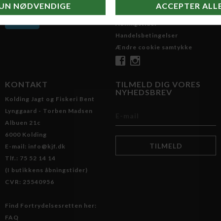
Om os
Åbningstider
Handelsbetingelser
Ændre cookie samtykke
KONTAKT
TILMELD DIG VORES
NYHEDSBREV
Kolding Jagt og Fiskeri Bent
Lynggaard - Torben Madsen
Albuen 21c
6000 Kolding
E-mail: info@kjf.dk
Tlf.: 75 52 14 14
(I butikkens åbningstider)
CVR: 25540956
Find Fortrydelsesretten her:
FAQ