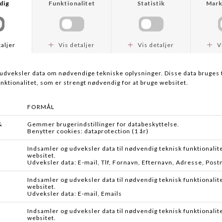
KATEGORI
TREK N EAT
TREK N EAT
RØRÆG MED LØG
FULDKORNS MÜSLI
DKK 89,95
DKK 69,95