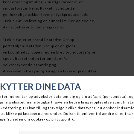
konserveringsmidler, kunstige farver eller
smagsforstærkere. Pakket i vandtætte,
genlukkelige pakker leverer tyskproducerede
Trek'n Eat kvalitet og en simpel lækker oplevelse,
der appellerer til din smagssans.
Trek'n Eat er et brand i Katadyn Group-
porteføljen. Katadyn Group er en global
virksomhedsgruppe med en bred brandportefølje
specialiseret inden for området for
selvforsynende ernæring og
drikkevandsforsyning. Gruppen leverer produkter
og løsninger til udendørs- og marineindustrien
samt til industrielle og kommunale behov.
Humanitære organisationer og militæret har i
årevis været faste kunder hos den schweiziske
koncern.