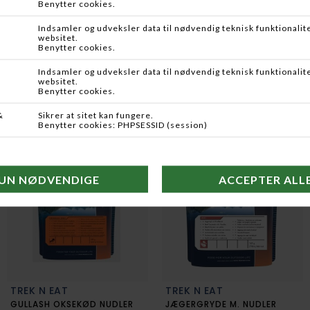
TREK N EAT
TREK N EAT
ÆGGE PULVER, 10 ÆG
CHICKEN TIKKA MASALA M RIS
DKK 99,95
DKK 99,95
TREK N EAT
TREK N EAT
GULLASH OKSEKØD NUDLER
JÆGERGRYDE M. NUDLER