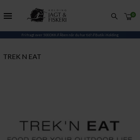
0
Fri fragt over 500 DKK
//
Åben når du har tid!
//
Butik i Kolding
TREK N EAT