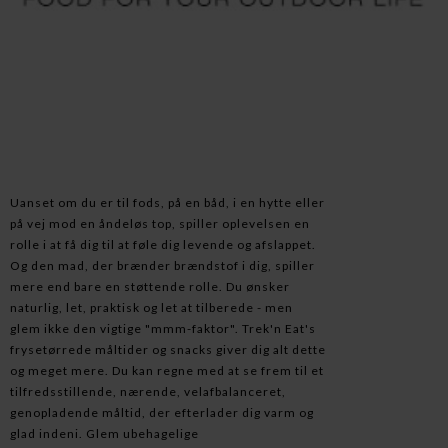
Uanset om du er til fods, på en båd, i en hytte eller
på vej mod en åndeløs top, spiller oplevelsen en
rolle i at få dig til at føle dig levende og afslappet.
Og den mad, der brænder brændstof i dig, spiller
mere end bare en støttende rolle. Du ønsker
naturlig, let, praktisk og let at tilberede - men
glem ikke den vigtige "mmm-faktor". Trek'n Eat's
frysetørrede måltider og snacks giver dig alt dette
og meget mere. Du kan regne med at se frem til et
tilfredsstillende, nærende, velafbalanceret,
genopladende måltid, der efterlader dig varm og
glad indeni. Glem ubehagelige