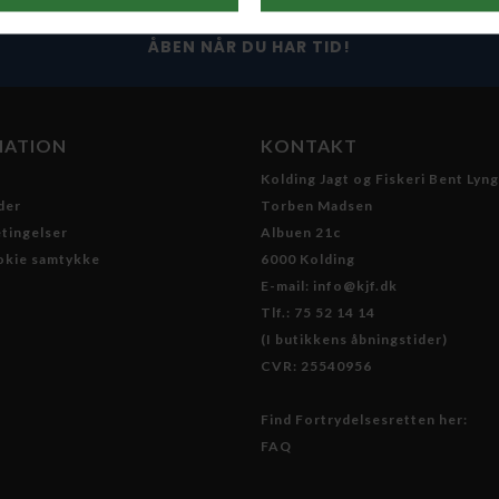
ÅBEN NÅR DU HAR TID!
MATION
KONTAKT
Kolding Jagt og Fiskeri Bent Lyng
der
Torben Madsen
tingelser
Albuen 21c
okie samtykke
6000 Kolding
E-mail: info@kjf.dk
Tlf.: 75 52 14 14
(I butikkens åbningstider)
CVR: 25540956
Find Fortrydelsesretten her:
FAQ