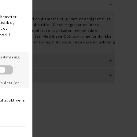
ase stålringe med en diameter på 30 mm er designet til at
ing af dit sigte på din riffel. Disse ringe har en indre
ertens overflade mod ridser og skader, hvilket sikrer
af din optiks kvalitet. Med disse Optilock ringe får du ikke
ontering og afmontering af dit sigte, men også en pålidelig
rflade.
p. Vi leverer i øjeblikket til Danmark, Sverige og
.kjf.dk har du ifølge den Danske lovgivningen 14 dages
ager altid en ordrebekræftelse pr. mail og evt. besked, hvis
 du infomere os om at du ønsker at returnere en vare.
 skulle være udsolgt. BEMÆRK! Hundefoder, Ammunition,
produkter sendes ikke.
er du ansvarlig for at produktet er pakket forsvarligt ind
de er sendt og modtaget. Vi forventer at varen returneres i
etaler / portoen med GLS til din nærmeste GLS pakkeshop.
Du bære altså risikoen/ansvaret for produktet når du har
ke leveres ammunition eller våben/våbendele med posten
ft af deres art ikke sendes retur med posten. Det er bla.
bet af 2-3 arbejdsdage - er varen ikke på lager, kan der