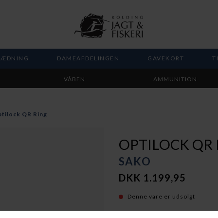
LÆDNING
DAMEAFDELINGEN
GAVEKORT
T
VÅBEN
AMMUNITION
tilock QR Ring
OPTILOCK QR 
SAKO
DKK 1.199,95
Denne vare er udsolgt