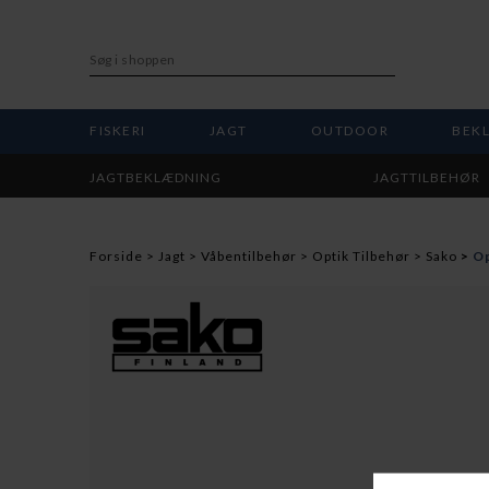
FISKERI
JAGT
OUTDOOR
BEK
JAGTBEKLÆDNING
JAGTTILBEHØR
Forside
Jagt
Våbentilbehør
Optik Tilbehør
Sako
Op