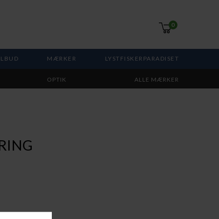
0
ILBUD
MÆRKER
LYSTFISKERPARADISET
OPTIK
ALLE MÆRKER
RING