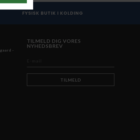
FYSISK BUTIK I KOLDING
TILMELD DIG VORES
NYHEDSBREV
gaard -