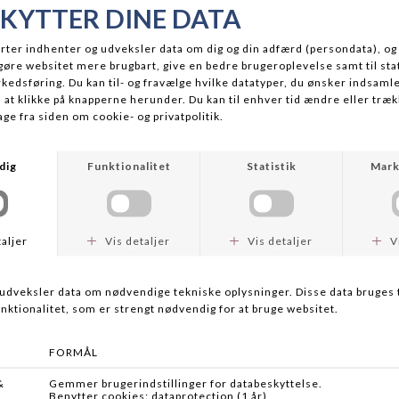
BESKRIVELSE
Sako/Tikka Optilock Quick Rele
sikre hurtig og pålidelig monter
plastikring, der beskytter kikk
langvarig ydeevne og bevarelse 
kun øget bekvemmelighed ved m
beskyttelse af din kikkerts ove
LEVERING
Levering sker med GLS pakkesho
RETURNERING
Tyskland.
Har du købt en vare her på www
GLS er fast pris 49 kr. Du modt
fuld returret. Det er vigtig at
imod forventning dit produkt
Våben og enkelte meget tunge 
Bemærk også at ved returnering 
og at det kan bevises at det bå
Ved ordrer større end 500 kr b
uåbnet og original indpakning. 
modtaget det.
Grundet lovgivning kan der ik
Nogle varer/produkter kan i kra
Dine bestilte varer leveres i lø