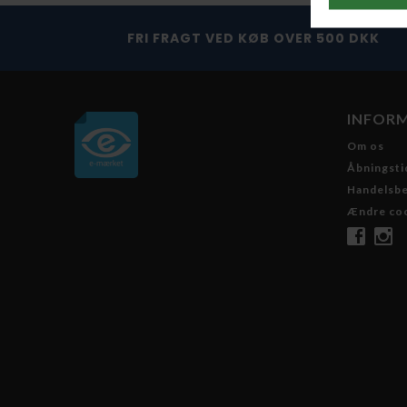
FRI FRAGT VED KØB OVER 500 DKK
INFOR
Om os
Åbningsti
Handelsbe
Ændre co