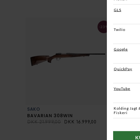
-23%
SAKO
SAKO
BAVARIAN 308WIN
MUZZLE
DKK 21.999,00
DKK 16.999,00
DKK 34