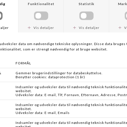
naturlig og behagelig gangoplevelse.
Keen's vandresandal har en vandtæt læder- og performance
netoverdel, en praktisk snørelås-bungee-lukning og en
hurtigtørrende foring, der passer perfekt til aktivt brug. Den
medfølgende EVA-indlægssål med svangstøtte sikrer komfort
og støtte hele dagen lang. Med ikke-mærkende
multidirektionelle knopper får du øget trækkraft selv på de
mest udfordrende stier.
Specs:
Førsteklasses læder og performance netoverdel.
KEEN.ALL-TERRAIN gummisål med multidirektionelt
mønster for ekstraordinær trækkraft på alle terræner.
Kontureret hællås for sikker og behagelig pasform. Original
pasform med generøs plads til tæerne.
Eco Anti-Odor-teknologi til at forhindre ubehagelige lugte.
Miljøvenligt premium læder fra et LWG-certificeret garveri.
Praktisk snørelås-bungee-lukning.
Medfølgende EVA-indlægssål med svangstøtte.
Hurtigtørrende foring, ideel til aktivt brug.
Ikke-mærkende multidirektionelle knopper for øget
trækkraft på forskellige stier.