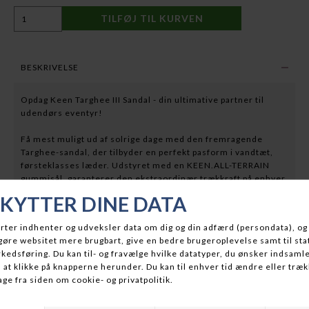
BESKRIVELSE
Opdag Keen Targhee III Sandal - din ultimative partner til
udendørs eventyr!
Få mest muligt ud af solrige dage med den fremragende
Targhee-sandal, der tilbyder en perfekt pasform i vandtæt,
førsteklasses læder. Udstyret med en KEEN.ALL-TERRAIN
gummisål, garanterer den ekstraordinær trækkraft på enhver
type terræn. Det multidirektionelle sålmønster sikrer suveræn
vejgreb under alle forhold.
Med en kontureret hællås sikrer sandalen en tryg og behagelig
pasform. Det miljøvenlige premium læder fra et LWG-
certificeret garveri tilføjer et bæredygtigt element. Eco Anti-
Odor-teknologien holder ubehagelige lugte væk, så du kan
nyde dine udendørs eventyr uden bekymringer. Den originale
pasform giver masser af plads til tæerne, hvilket giver en