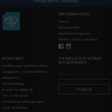
FYSISK BUTIK I KOLDING
INFORMATION
Om os
Åbningstider
Handelsbetingelser
Ændre cookie samtykke
KONTAKT
TILMELD DIG VORES
NYHEDSBREV
Kolding Jagt og Fiskeri Bent
Lynggaard - Torben Madsen
Albuen 21c
6000 Kolding
E-mail: info@kjf.dk
Tlf.: 75 52 14 14
(I butikkens åbningstider)
CVR: 25540956