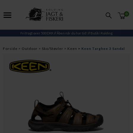
0
Fri fragt over 500 DKK
//
Åben når du har tid!
//
Butik i Kolding
Forside
Outdoor
Sko/Støvler
Keen
Keen Targhee 3 Sandal