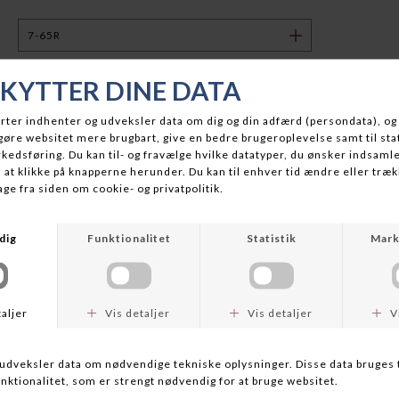
BESKRIVELSE
Oplev det nyeste inden for blyfri ammunition med ECOSTRIKE
fra Norma. Denne avancerede nikkelbelagte kobberkugle er
designet til jægere, der kræver maksimal præcision og
ydeevne. Kuglen sikrer dyb penetration, næsten 100 %
restvægt og imponerende nøjagtighed, selv på lange afstande.
Med en vægt på 9,1 gram (140 grain) er ECOSTRIKE det ideelle
valg til en bred vifte af jagtsituationer.
Perfekt til jagt på mellemstort og stort vildt, leverer
ECOSTRIKE pålidelig ekspansion ved både lave og høje