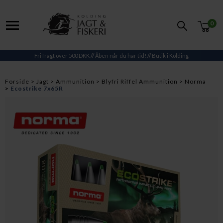
0
Fri fragt over 500 DKK
//
Åben når du har tid!
//
Butik i Kolding
Forside
Jagt
Ammunition
Blyfri Riffel Ammunition
Norma
Ecostrike 7x65R