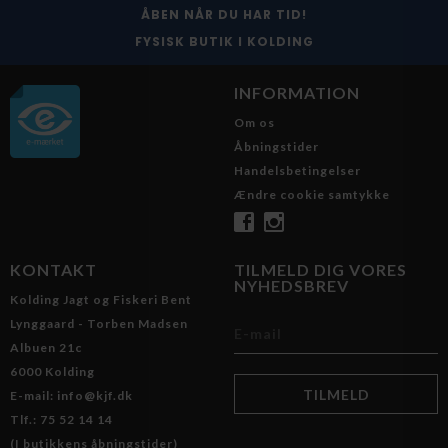
ÅBEN NÅR DU HAR TID!
FYSISK BUTIK I KOLDING
INFORMATION
Om os
Åbningstider
Handelsbetingelser
Ændre cookie samtykke
KONTAKT
TILMELD DIG VORES
NYHEDSBREV
Kolding Jagt og Fiskeri Bent
Lynggaard - Torben Madsen
Albuen 21c
6000 Kolding
E-mail: info@kjf.dk
Tlf.: 75 52 14 14
(I butikkens åbningstider)