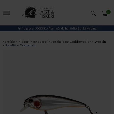
0
Fri fragt over 500 DKK
//
Åben når du har tid!
//
Butik i Kolding
Forside
Fiskeri
Endegrej
Jerkbait og Geddewobler
Westin
RawBite Crankbait