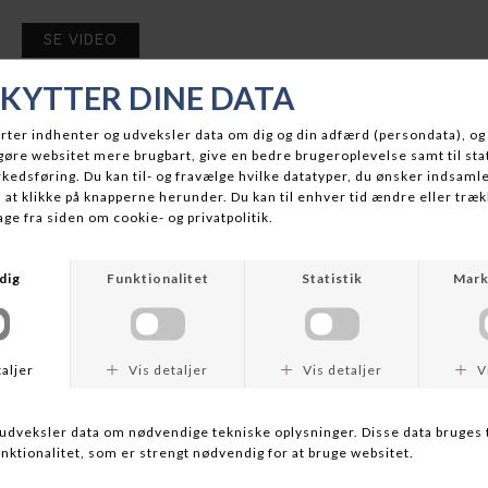
SE VIDEO
BESKRIVELSE
Rawbite Crankbait er perfekt til trolling eller kastefiskeri efter
gedder, sandart og andre rovfisk.
RawBite har et integreret langkast system, hvor stålkuglen
bevæger sig til halen for at hjælpe med lange kast og lægger sig
tilbage i maven, når den begynder at fiske, for at give den en
uimodståelig gang i vandet.