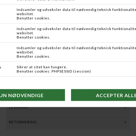
Scott Centric er selvfølgelig monteret med de bedste løsdele
du kan komme i tanke om. Korken er selvfølgelig i en kvalitet
som ingen andre kan levere. Øjerne er også fra aller øverste
hylde: Titanium skyde øjer med et super glat zirconia keramik
indlæg. Selvfølgelig fulgt op af de anerkendte Snakebrand
Universal slange øjer.
Hjulholderen er gennemtænkt til mindste detalje, med den nye
super hurtige lukke mekanisme, som gør montering af hjul på
stangen utroligt nemt og hurtig. Hjulholderen er behandlet
med sort coating, som gør den utroligt stærk og giver et
vanvittigt flot finish til resten af stangen. Scott Centric er
selvfølgelig produceret fra start til slut på værkstedet i USA.
Om du er den lykkelige ejer af en Radian, eller om du skal ud og
anskaffe dig din første High End fluestang, så er Scott Centric
uden tvivl en af de stænger du bare er NØDT til at have i
hænderne!
LEVERING
Levering sker med GLS pakkeshop. Vi leverer i øjeblikket til
RETURNERING
Danmark, Sverige og Tyskland.
Har du købt en vare her på www.kjf.dk har du ifølge den Danske
GLS er fast pris 49 kr. Du modtager altid en ordrebekræftelse pr.