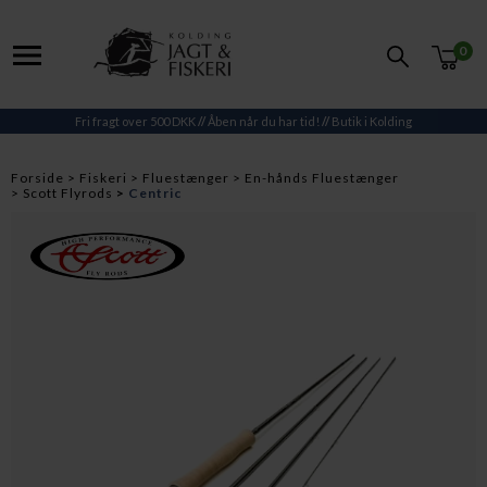
0
Fri fragt over 500 DKK
//
Åben når du har tid!
//
Butik i Kolding
Forside
Fiskeri
Fluestænger
En-hånds Fluestænger
Scott Flyrods
Centric