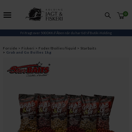
0
Fri fragt over 500 DKK
//
Åben når du har tid!
//
Butik i Kolding
Forside
Fiskeri
Foder/Boilies/liquid
Starbaits
Grab and Go Boilies 1kg