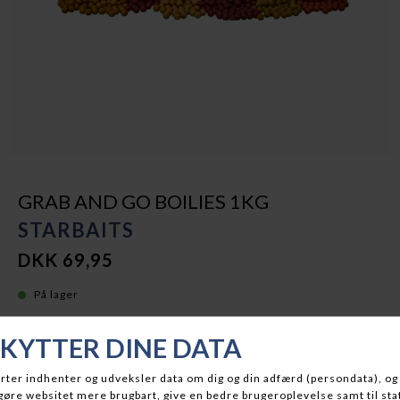
GRAB AND GO BOILIES 1KG
STARBAITS
DKK 69,95
På lager