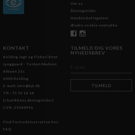
Om os
Åbningstider
Handelsbetingelser
Ændre cookie samtykke
KONTAKT
TILMELD DIG VORES
NYHEDSBREV
Kolding Jagt og Fiskeri Bent
Lynggaard - Torben Madsen
Albuen 21c
6000 Kolding
E-mail: info@kjf.dk
Tlf.: 75 52 14 14
(I butikkens åbningstider)
CVR: 25540956
Find Fortrydelsesretten her:
FAQ