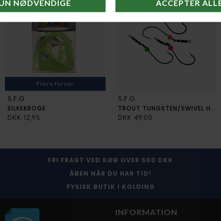
det hverdagen efter din bestilling. Skulle der imod forventning
opstå problemer kontakter vi dig hurtigst muligt. (Husk
billedlegitimation, evt jagttegn og tilladelser ved køb af
luftgevær, ammunition, afhentning af våben mm.)
Flere farver
S.F.G
S.F.G
SILKEKROGE
TROUT TUNGSTEN/SWIVEL HOOKS
DKK 12,95
DKK 49,00
FRI FRAGT VED KØB OVER 500 DKK
ÅBEN NÅR DU HAR TID!
FYSISK BUTIK I KOLDING
INFORMATION