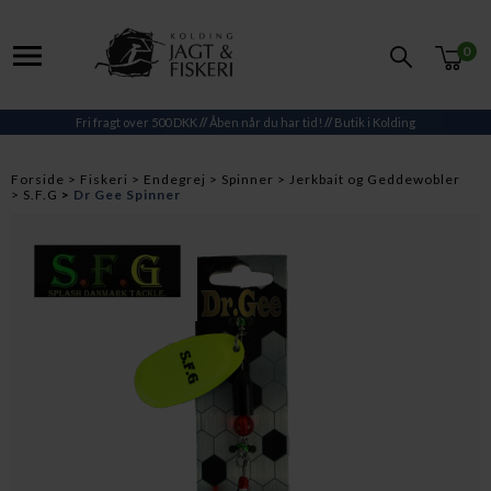
0
Fri fragt over 500 DKK
//
Åben når du har tid!
//
Butik i Kolding
Forside
Fiskeri
Endegrej
Spinner
Jerkbait og Geddewobler
S.F.G
Dr Gee Spinner