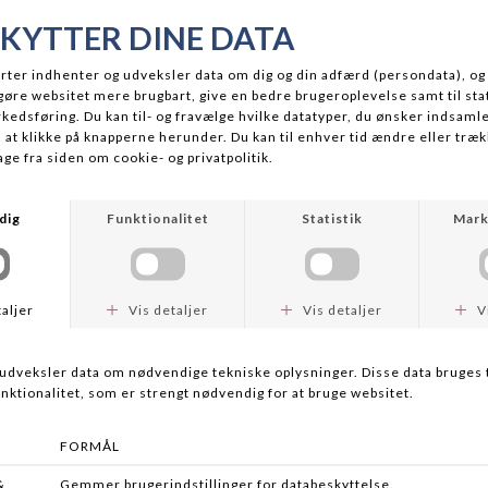
DR GEE SPINNER
S.F.G
DKK 44,95
På lager
BESKRIVELSE
Klassisk geddespinner med masser af flash. Perfekt valg til dig
der gerne vil starte med geddefiskeri
LEVERING