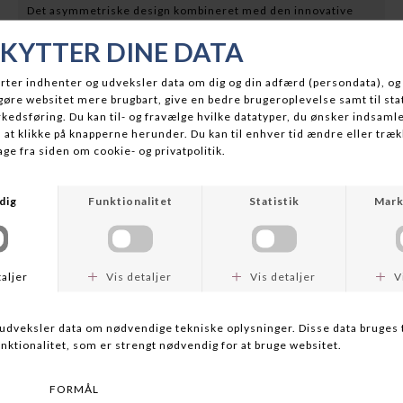
Det asymmetriske design kombineret med den innovative
hybrid V-Spool og V-Rotor gør dette hjul til et kompakt og
effektivt valg for seriøse fiskere. Udstyret med et robust 4+1
kuglelejesystem og Rocket Line Management™ garanterer Max
X en problemfri og præcis fiskerioplevelse.
Fordele ved Abu Garcia Max X spinnehjul:
Silkeblød drift:
4 kuglelejer og 1 rulleleje sikrer en jævn og
pålidelig performance.
Letvægtsdesign:
Den asymmetriske grafitramme og rotor
reducerer vægten for bedre ergonomi.
Banebrydende teknologi:
Hybrid V-Spool og V-Rotor giver
let kast og minimal startmodstand.
Rocket Line Management™:
Perfekt kontrol til både fletliner
og monofilament.
Holdbarhed:
Aluminiums spole, der er klar til fletline uden
ekstra tilbehør.
Komfortabelt greb:
Soft touch-knopper på håndtaget sikrer
optimalt greb under fiskeri.
Abu Garcia Max X er det oplagte valg for fiskere, der ønsker et
let, pålideligt og præstationsdygtigt spinnehjul.