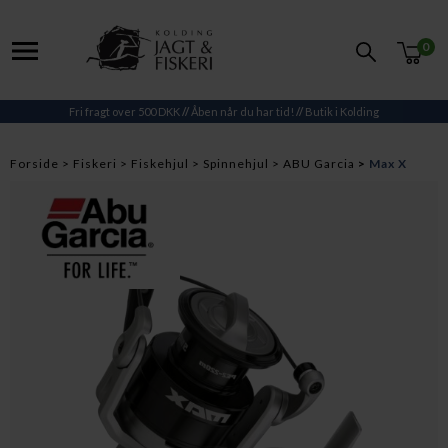
0
Fri fragt over 500 DKK
//
Åben når du har tid!
//
Butik i Kolding
Forside
Fiskeri
Fiskehjul
Spinnehjul
ABU Garcia
Max X