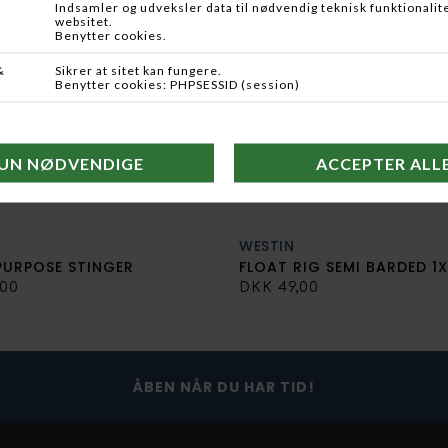
Nogle varer/produkter kan i kra
Dine bestilte varer leveres i lø
Hundefoder, ammunition, våben
beregnes der yderligere ca. 3 a
fysiske butik.
og som så ikke kan leveres inden
hjemmeside er at finde i den f
Prisen for returnering kan hø
forsikring.
Har du bestilt en vare som skal
bestilling. Skulle der imod for
Varer undtaget af fortrydelses
(Husk billedlegitimation, evt j
afhentning af våben mm.)
Levering af plomberet lyd-/bi
WESTIN
PURPOSE STINGER
FLOAT RIG SEMI BARDED 1
,00
DKK 49,00
ÅBEN NÅR DU HAR TID!