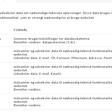
Specifikationer:
Materiale: Holdbart ABS-pla
Miljøvenlig: Blyfri konstruk
Kroge: Ekstra skarpe saltva
Konstruktion: Fuldt gennem
Kasteegenskaber: Designet ti
Farver: Håndmalede detalje
Målrettede arter: Perfekt ti
LEVERING
Levering sker med GLS pakkesho
RETURNERING
Tyskland.
Har du købt en vare her på www
GLS er fast pris 49 kr. Du modt
fuld returret. Det er vigtig at
imod forventning dit produkt
ANDRE KØBTE OGSÅ
Våben og enkelte meget tunge 
Bemærk også at ved returnering 
og at det kan bevises at det bå
Ved ordrer større end 500 kr b
uåbnet og original indpakning. 
modtaget det.
Grundet lovgivning kan der ik