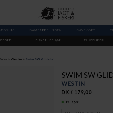
LÆDNING
DAMEAFDELINGEN
GAVEKORT
T
DEGREJ
FISKETILBEHØR
FLUEFISKERI
Pirke
Westin
Swim SW Glidebait
SWIM SW GLI
WESTIN
DKK 179,00
På lager