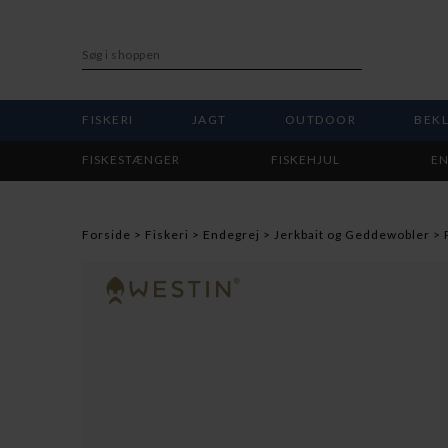
FISKERI
JAGT
OUTDOOR
BEK
FISKESTÆNGER
FISKEHJUL
EN
Forside
Fiskeri
Endegrej
Jerkbait og Geddewobler