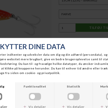
BESKRIVELSE
Westin Swim Glidebait har længe
kompakte design, realistiske
blæsende forhold. Nu fås den i 
kraftfulde rovfisk som redfish
nye, saltvandsoptimerede farve
bygget til at præstere i selv d
Denne glidebait er utroligt nem
Brug den med "pull and wind"-t
byttefisk. Ønsker du at skabe
pauser for at udløse rovfisken
muligheder for saltvandsfiskere