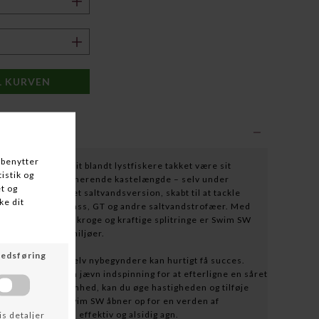
 været en favorit blandt lystfiskere takket være sit
 udseende og imponerende kastelængde – selv under
en specialudviklet saltvandsversion, skabt til at tackle
, snook, striped bass, GT og andre saltvandstrofæer. Med
r, ekstra stærke kroge og kraftige splitringe er Swim SW
e mest krævende miljøer.
 at fiske med – selv nybegyndere kan hurtigt få succes.
eknikken eller en jævn indspinning for at efterligne en såret
 ekstra opmærksomhed, kan du øge hastigheden og tilføje
es jagtinstinkt. Swim SW åbner op for en verden af
, der vil have en effektiv og alsidig agn.