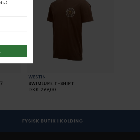
ft af deres art ikke sendes retur med posten. Det er bla.
bet af 2-3 arbejdsdage - er varen ikke på lager, kan der
, softguns, meget lange fiskestænger mm. købt i den
rbejdsdage. Hvis du bestiller en vare der ikke er på lager
for 1 uge, vil du blive kontaktet. - Ikke alle vare på
ysiske butikken på Albuen 21 i Kolding og omvendt.
jest løbe op i 120kr, med Postnord Omdeling med
 afhentes i butikken kan du gøre det hverdagen efter din
ventning opstå problemer kontakter vi dig hurtigst muligt.
 retten:
agttegn og tilladelser ved køb af luftgevær, ammunition,
llede medier som DVD og Blueray.
WESTIN
X7
SWIMLURE T-SHIRT
DKK 299,00
FYSISK BUTIK I KOLDING