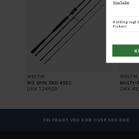
WESTIN
WESTIN
W3 SPIN 3RD 4SEC
MULTI-
DKK 1.249,00
DKK 49
FRI FRAGT VED KØB OVER 500 DKK