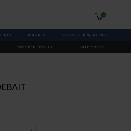
0
ILBUD
MÆRKER
LYSTFISKERPARADISET
FISKE BEKLÆDNING
ALLE MÆRKER
DEBAIT