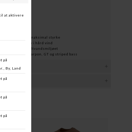
stik
tion
ndskroge
gående wire for maksimal styrke
l lange kast, selv i hård vind
r, der matcher saltvandsmiljøet
l snook, redfish, tarpon, GT og striped bass
p. Vi leverer i øjeblikket til Danmark, Sverige og
.kjf.dk har du ifølge den Danske lovgivningen 14 dages
ager altid en ordrebekræftelse pr. mail og evt. besked, hvis
 du infomere os om at du ønsker at returnere en vare.
 skulle være udsolgt. BEMÆRK! Hundefoder, Ammunition,
produkter sendes ikke.
er du ansvarlig for at produktet er pakket forsvarligt ind
de er sendt og modtaget. Vi forventer at varen returneres i
etaler / portoen med GLS til din nærmeste GLS pakkeshop.
Du bære altså risikoen/ansvaret for produktet når du har
ke leveres ammunition eller våben/våbendele med posten