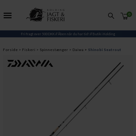
0
Fri fragt over 500 DKK
//
Åben når du har tid!
//
Butik i Kolding
Forside
Fiskeri
Spinnestænger
Daiwa
Shinobi Seatrout