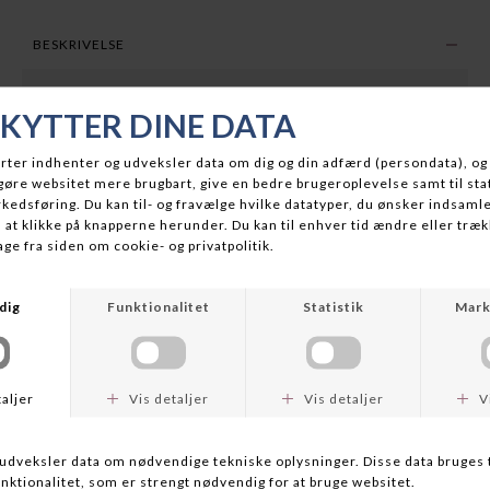
BESKRIVELSE
Daiwa Shinobi Seatrout 9' er en fremragende spinnestang til
dig, der elsker kystfiskeri efter havørred, hornfisk og andre
saltvandsarter. Med en kastevægt på 5–25 gram og en længde
på 9 fod er den ideel til præcise, lange kast i åbent vand.
Stangen er bygget på en let og hurtig kulfiberklinge, som sikrer
god føling med agnen og masser af rygrad til at håndtere selv
store havørreder. Den reagerer hurtigt ved hug og giver dig
fuld kontrol under fighten. Daiwa har desuden udstyret Shinobi
Seatrout med kvalitetsløberinge og et ergonomisk
korkhåndtag, der giver et behageligt og sikkert greb – selv på
lange fiskedage.
En velafbalanceret og kraftfuld stang til seriøse kystfiskere,
der ønsker ydeevne og kvalitet til en skarp pris.
Specifikationer:
Model: Daiwa Shinobi Seatrout