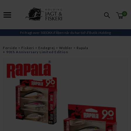
0
Fri fragt over 500 DKK
//
Åben når du har tid!
//
Butik i Kolding
Forside
Fiskeri
Endegrej
Wobler
Rapala
90th Anniversary Limited Edition