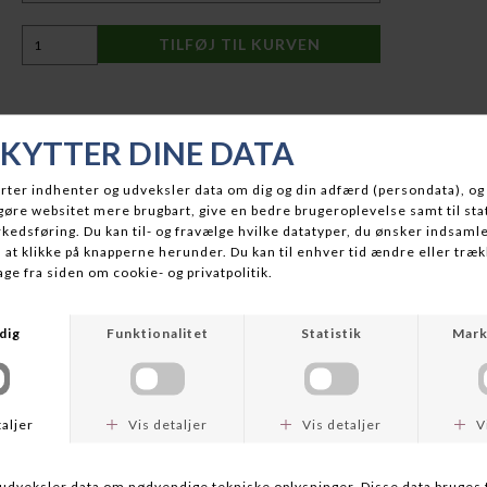
BESKRIVELSE
Rapala fejrer 90-års jubilæum med et unikt limited edition
Countdown sæt, som hylder udviklingen af nogle af verdens
mest ikoniske woblere. I sættet får du tre modeller i autentiske
jubilæumsfarver fra henholdsvis 1936, 2015 og 2020, så du kan
opleve Rapalas farvehistorik gennem tiden – fra de klassiske
nuancer til de mere moderne mønstre. Som ekstra detalje
medfølger en ufærdig miniaturewobler i ægte balsatræ, præcis
som Rapalas første woblere blev fremstillet i hånden. Det gør
sættet til mere end blot fiskegrej – det er et samlerobjekt for
enhver lystfisker, der sætter pris på tradition, kvalitet og
historie. Modellerne i sættet består af både Floater 7 cm,
Countdown 7 cm og Floater 11 cm, hvilket gør det alsidigt til
både sø, å og kystfiskeri. Uanset om du vælger at fiske med
dem eller lade dem pryde samlingen derhjemme, får du Rapala-
håndværk i absolut særklasse.