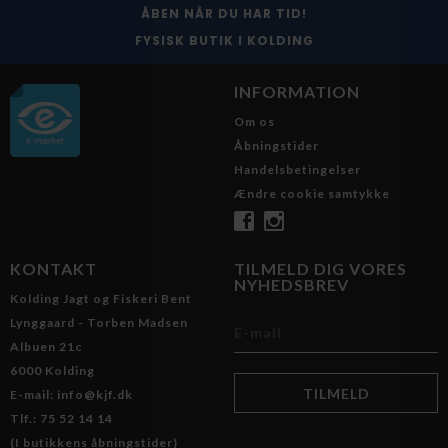
ÅBEN NÅR DU HAR TID!
FYSISK BUTIK I KOLDING
INFORMATION
Om os
Åbningstider
Handelsbetingelser
Ændre cookie samtykke
KONTAKT
TILMELD DIG VORES
NYHEDSBREV
Kolding Jagt og Fiskeri Bent
Lynggaard - Torben Madsen
Albuen 21c
6000 Kolding
E-mail: info@kjf.dk
Tlf.: 75 52 14 14
(I butikkens åbningstider)