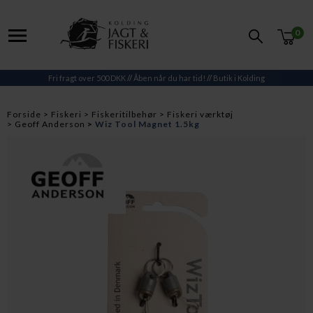
0
Fri fragt over 500 DKK
//
Åben når du har tid!
//
Butik i Kolding
Forside
Fiskeri
Fiskeritilbehør
Fiskeri værktøj
Geoff Anderson
Wiz Tool Magnet 1.5kg