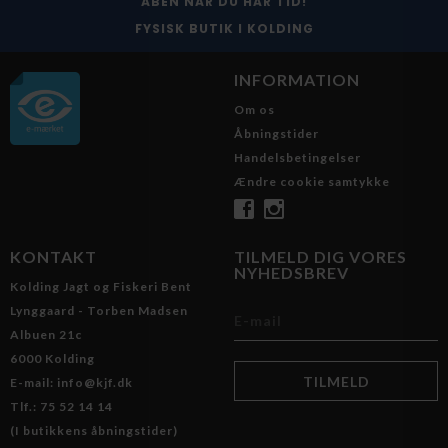
ÅBEN NÅR DU HAR TID!
FYSISK BUTIK I KOLDING
INFORMATION
Om os
Åbningstider
Handelsbetingelser
Ændre cookie samtykke
KONTAKT
TILMELD DIG VORES
NYHEDSBREV
Kolding Jagt og Fiskeri Bent
Lynggaard - Torben Madsen
Albuen 21c
6000 Kolding
E-mail: info@kjf.dk
Tlf.: 75 52 14 14
(I butikkens åbningstider)