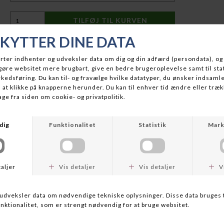
BESKRIVELSE
Denne T-shirt er et bæredygtigt valg, der reducerer behovet for
nye råmaterialer ved at genanvende stofrester og plastflasker.
Fremstillet i en Fair Trade Certified™ fabrik
, hvilket sikrer
bedre arbejdsforhold for dem, der har produceret den.
SPECS:
100 % genanvendt stof
– lavet af 50 % genanvendt bomuld
og 50 % post-consumer genanvendt polyester
Blød jerseystrik
for komfort hele dagen
Klassisk rund hals
, alsidig og velegnet til enhver lejlighed
Ribkant ved halsudskæringen og tapede skuldersømme
sikrer en god pasform og holdbarhed
Lige kant
, kan bæres både løst og indeni bukserne
Bæredygtig produktion
– fremstillet i en
Fair Trade
Certified™
fabrik
Oprindelsesland:
Mexico