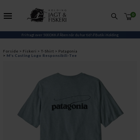
0
Fri fragt over 500 DKK
//
Åben når du har tid!
//
Butik i Kolding
Forside
Fiskeri
T-Shirt
Patagonia
M's Casting Logo Responsibili-Tee